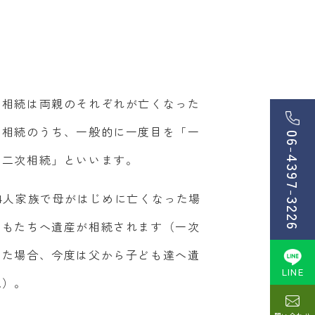
、相続は両親のそれぞれが亡くなった
の相続のうち、一般的に一度目を「一
06
-
「二次相続」といいます。
4397
-
4人家族で母がはじめに亡くなった場
3226
どもたちへ遺産が相続されます（一次
った場合、今度は父から子ども達へ遺
LINE
続）。