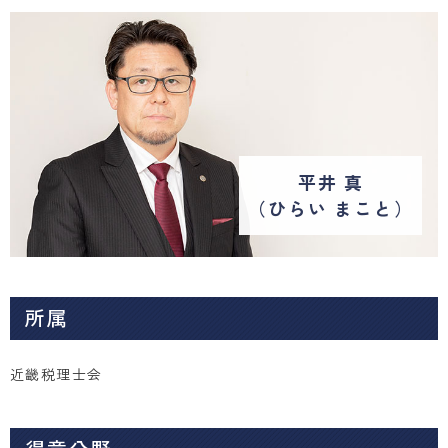
平井 真
（ひらい まこと）
所属
近畿税理士会